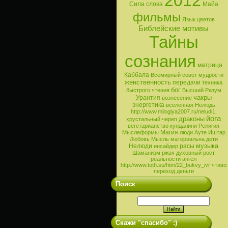
2012
Сила слова
Майа
фильмы
Язык цветов
Библейские мотивы
Тайны
сознания
матрица
Каббала
Всемирный совет мудрости
женственность
передачи
техника
бог
быстрого чтения
Высший Разум
чакры
Урантия
вознесение
энергетика
вселенная
Нелюдь
http://www.milogiya2007.ru/neludi1.
йога
драконы
хрустальный череп
вегетарианство
кундалини
Религия
Магия
Мыслеформы
люди
Ауте
Иштар
Любовь
Мысль материальна
дети
музыка
Нелюди
расы
инсайдер
Шаманизм
ржач
духовный рост
реальности
ангел
http://www.toth.su/htm/22_bukvy_ivr
чтиво
переход
деньги
Поиск
Скажи "спасибо" :)