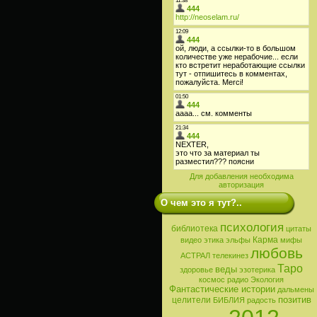
Для добавления необходима
авторизация
О чем это я тут?..
психология
библиотека
цитаты
Карма
видео
этика
эльфы
мифы
любовь
АСТРАЛ
телекинез
Таро
веды
здоровье
эзотерика
космос
радио
Экология
Фантастические истории
дальмены
позитив
целители
БИБЛИЯ
радость