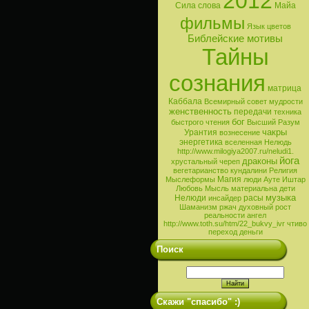
2012
Сила слова
Майа
фильмы
Язык цветов
Библейские мотивы
Тайны
сознания
матрица
Каббала
Всемирный совет мудрости
женственность
передачи
техника
бог
быстрого чтения
Высший Разум
чакры
Урантия
вознесение
энергетика
вселенная
Нелюдь
http://www.milogiya2007.ru/neludi1.
йога
драконы
хрустальный череп
вегетарианство
кундалини
Религия
Магия
Мыслеформы
люди
Ауте
Иштар
Любовь
Мысль материальна
дети
музыка
Нелюди
расы
инсайдер
Шаманизм
ржач
духовный рост
реальности
ангел
http://www.toth.su/htm/22_bukvy_ivr
чтиво
переход
деньги
Поиск
Скажи "спасибо" :)