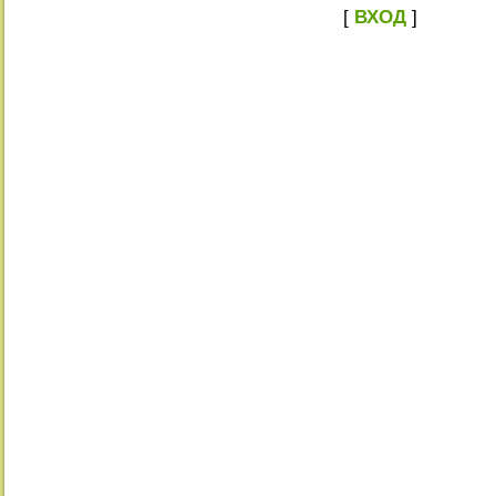
[
ВХОД
]