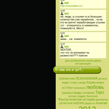
Для добавления необходима
авторизация
О чем это я тут?..
психология
библиотека
цитаты
Карма
видео
этика
эльфы
мифы
любовь
АСТРАЛ
телекинез
Таро
веды
здоровье
эзотерика
космос
радио
Экология
Фантастические истории
дальмены
позитив
целители
БИБЛИЯ
радость