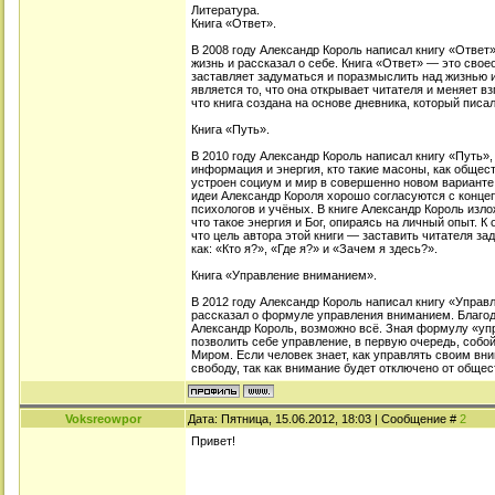
Литература.
Книга «Ответ».
В 2008 году Александр Король написал книгу «Ответ»
жизнь и рассказал о себе. Книга «Ответ» — это свое
заставляет задуматься и поразмыслить над жизнью 
является то, что она открывает читателя и меняет вз
что книга создана на основе дневника, который писа
Книга «Путь».
В 2010 году Александр Король написал книгу «Путь», 
информация и энергия, кто такие масоны, как общест
устроен социум и мир в совершенно новом варианте.
идеи Александр Короля хорошо согласуются с конце
психологов и учёных. В книге Александр Король изло
что такое энергия и Бог, опираясь на личный опыт. К
что цель автора этой книги — заставить читателя за
как: «Кто я?», «Где я?» и «Зачем я здесь?».
Книга «Управление вниманием».
В 2012 году Александр Король написал книгу «Управ
рассказал о формуле управления вниманием. Благод
Александр Король, возможно всё. Зная формулу «уп
позволить себе управление, в первую очередь, собо
Миром. Если человек знает, как управлять своим вни
свободу, так как внимание будет отключено от общес
Voksreowpor
Дата: Пятница, 15.06.2012, 18:03 | Сообщение #
2
Привет!