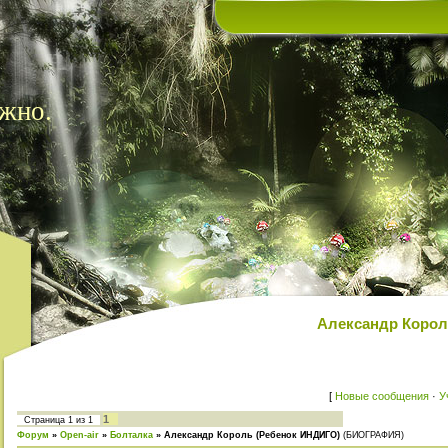
жно.
Александр Корол
[
Новые сообщения
·
У
1
Страница
1
из
1
Форум
»
Open-air
»
Болталка
»
Александр Король (Ребенок ИНДИГО)
(БИОГРАФИЯ)