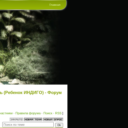
Главная
ь (Ребенок ИНДИГО) - Форум
частники
·
Правила форума
·
Поиск
·
RSS
]