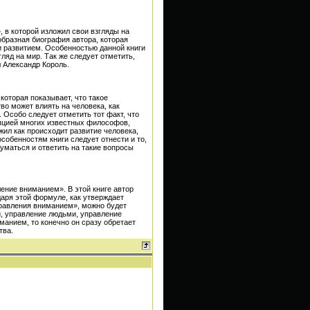
, в которой изложил свои взгляды на
образная биография автора, которая
и развитием. Особенностью данной книги
гляд на мир. Так же следует отметить,
л Александр Король.
которая показывает, что такое
во может влиять на человека, как
 Особо следует отметить тот факт, что
пцией многих известных философов,
жил как происходит развитие человека,
 особенностям книги следует отнести и то,
думаться и ответить на такие вопросы
ление вниманием». В этой книге автор
аря этой формуле, как утверждает
равления вниманием», можно будет
й, управление людьми, управление
манием, то конечно он сразу обретает
тва.