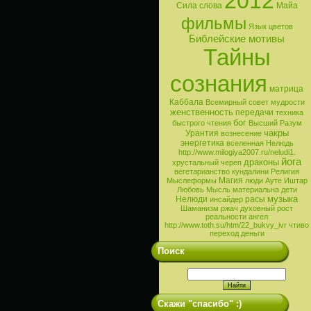
2012
Сила слова
Майа
фильмы
Язык цветов
Библейские мотивы
Тайны
сознания
матрица
Каббала
Всемирный совет мудрости
женственность
передачи
техника
бог
быстрого чтения
Высший Разум
чакры
Урантия
вознесение
энергетика
вселенная
Нелюдь
http://www.milogiya2007.ru/neludi1.
йога
драконы
хрустальный череп
вегетарианство
кундалини
Религия
Магия
Мыслеформы
люди
Ауте
Иштар
Любовь
Мысль материальна
дети
музыка
Нелюди
расы
инсайдер
Шаманизм
ржач
духовный рост
реальности
ангел
http://www.toth.su/htm/22_bukvy_ivr
чтиво
переход
деньги
Поиск
Скажи "спасибо" :)