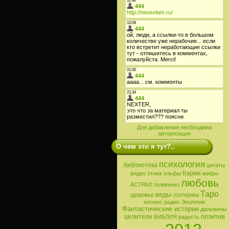
Для добавления необходима
авторизация
О чем это я тут?..
психология
библиотека
цитаты
Карма
видео
этика
эльфы
мифы
любовь
АСТРАЛ
телекинез
Таро
веды
здоровье
эзотерика
космос
радио
Экология
Фантастические истории
дальмены
позитив
целители
БИБЛИЯ
радость