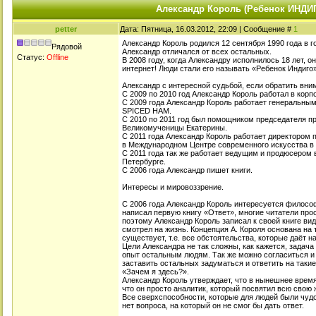
Александр Король (Ребенок ИНДИ
petter
Дата: Пятница, 16.03.2012, 22:09 | Сообщение #
1
Александр Король родился 12 сентября 1990 года в г
Рядовой
Александр отличался от всех остальных.
Статус:
Offline
В 2008 году, когда Александру исполнилось 18 лет, 
интернет! Люди стали его называть «Ребенок Индиго»
Александр с интересной судьбой, если обратить вним
C 2009 по 2010 год Александр Король работал в кор
С 2009 года Александр Король работает генеральны
SPICED HAM.
С 2010 по 2011 год был помощником председателя пр
Великомученицы Екатерины.
С 2011 года Александр Король работает директором 
в Международном Центре современного искусства в 
С 2011 года так же работает ведущим и продюсером
Петербурге.
С 2006 года Александр пишет книги.
Интересы и мировоззрение.
С 2006 года Александр Король интересуется философ
написал первую книгу «Ответ», многие читатели пр
поэтому Александр Король записал к своей книге вид
смотрел на жизнь. Концепция А. Короля основана на т
существует, т.е. все обстоятельства, которые даёт 
Цели Александра не так сложны, как кажется, задача
опыт остальным людям. Так же можно согласиться и 
заставить остальных задуматься и ответить на такие 
«Зачем я здесь?».
Александр Король утверждает, что в нынешнее врем
что он просто аналитик, который посвятил всю свою ж
Все сверхспособности, которые для людей были чудо
нет вопроса, на который он не смог бы дать ответ.