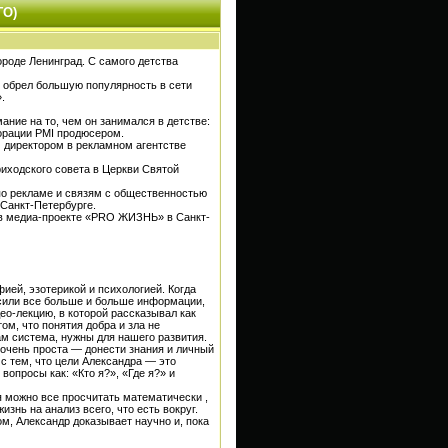
ГО)
ороде Ленинград. С самого детства
он обрел большую популярность в сети
.
ание на то, чем он занимался в детстве:
порации PMI продюсером.
м директором в рекламном агентстве
иходского совета в Церкви Святой
по рекламе и связям с общественностью
Санкт-Петербурге.
 в медиа-проекте «PRO ЖИЗНЬ» в Санкт-
ией, эзотерикой и психологией. Когда
осили все больше и больше информации,
ео-лекцию, в которой рассказывал как
ом, что понятия добра и зла не
нам система, нужны для нашего развития.
 очень проста — донести знания и личный
с тем, что цели Александра — это
вопросы как: «Кто я?», «Где я?» и
я можно все просчитать математически ,
изнь на анализ всего, что есть вокруг.
м, Александр доказывает научно и, пока