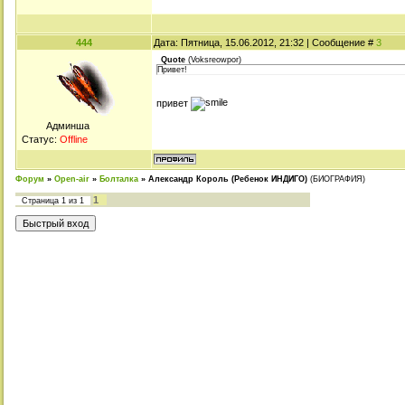
444
Дата: Пятница, 15.06.2012, 21:32 | Сообщение #
3
Quote
(
Voksreowpor
)
Привет!
привет
Админша
Статус:
Offline
Форум
»
Open-air
»
Болталка
»
Александр Король (Ребенок ИНДИГО)
(БИОГРАФИЯ)
1
Страница
1
из
1